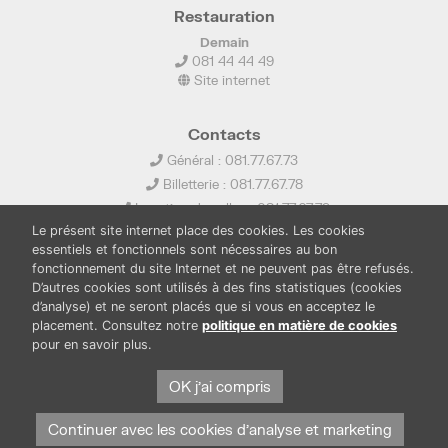
Restauration
Demain
081 44 44 49
Site internet
Contacts
Général : 081.77.67.73
Billetterie : 081.77.67.78
Location de salles : 081.77.67.79
Le présent site internet place des cookies. Les cookies
info@ledelta.be
essentiels et fonctionnels sont nécessaires au bon
fonctionnement du site Internet et ne peuvent pas être refusés.
D’autres cookies sont utilisés à des fins statistiques (cookies
d’analyse) et ne seront placés que si vous en acceptez le
placement. Consultez notre
politique en matière de cookies
pour en savoir plus.
PUBLICATIONS
LOCATION DE SALLES
PRESSE
BOUTIQUE
FONDS THIRIONET
OK j'ai compris
Continuer avec les cookies d'analyse et marketing