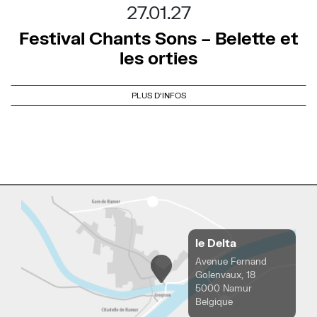
27.01.27
Festival Chants Sons – Belette et
les orties
PLUS D'INFOS
le Delta
Avenue Fernand
Golenvaux, 18
5000 Namur
Belgique