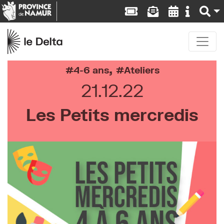
,
4-6 ans
Ateliers
21.12.22
Les Petits mercredis