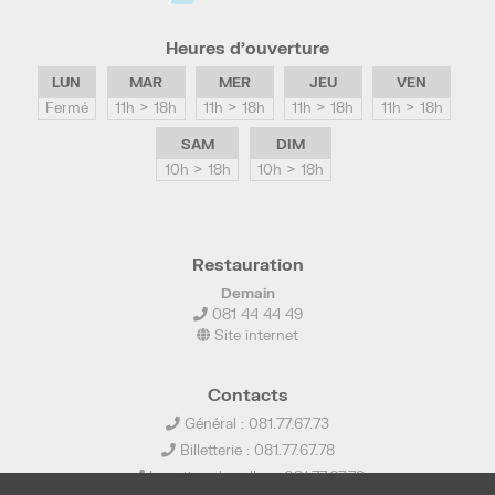
Heures d’ouverture
LUN
MAR
MER
JEU
VEN
Fermé
11h > 18h
11h > 18h
11h > 18h
11h > 18h
SAM
DIM
10h > 18h
10h > 18h
Restauration
Demain
081 44 44 49
Site internet
Contacts
Général : 081.77.67.73
Billetterie : 081.77.67.78
Location de salles : 081.77.67.79