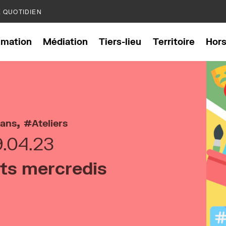
E QUOTIDIEN
mation
Médiation
Tiers-lieu
Territoire
Hor
,
 ans
Ateliers
9.04.23
its mercredis