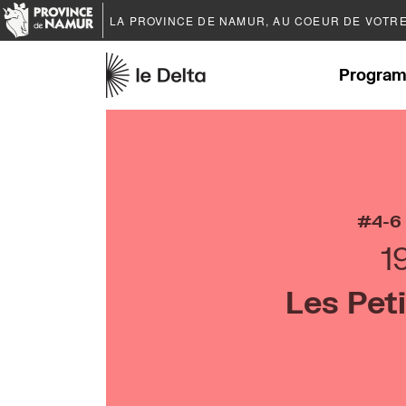
LA PROVINCE DE
NAMUR
, AU COEUR DE VOTR
Program
4-6
1
Les Pet