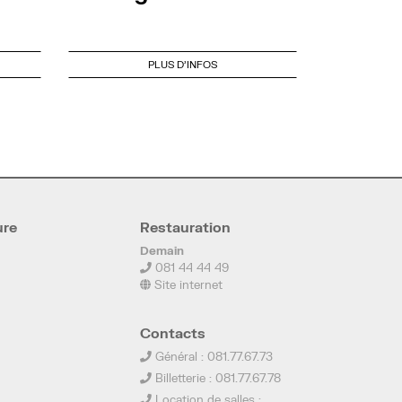
PLUS D'INFOS
ure
Restauration
Demain
081 44 44 49
Site internet
Contacts
Général : 081.77.67.73
Billetterie : 081.77.67.78
Location de salles :