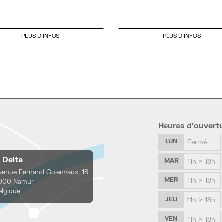
PLUS D'INFOS
PLUS D'INFOS
Heures d’ouvert
LUN
Fermé
e Delta
MAR
11h > 18h
venue Fernand Golenvaux, 18
MER
11h > 18h
000 Namur
elgique
JEU
11h > 18h
VEN
11h > 18h