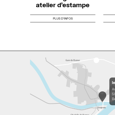
atelier d’estampe
PLUS D'INFOS
l
A
5
B