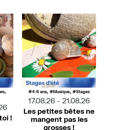
,
,
,
ues
4-6 ans
Musique
Stages
17.08.26
21.08.26
.26
Les petites bêtes ne
oi !
mangent pas les
grosses !