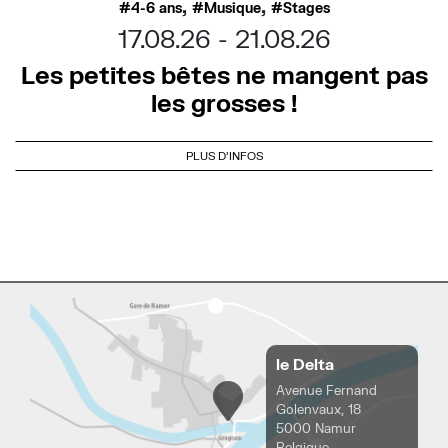
,
,
4-6 ans
Musique
Stages
17.08.26
21.08.26
Les petites bêtes ne mangent pas
les grosses !
PLUS D'INFOS
le Delta
Avenue Fernand
Golenvaux, 18
5000 Namur
Belgique