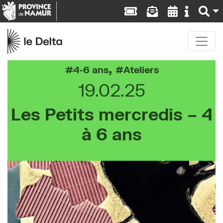
,
4-6 ans
Ateliers
19.02.25
Les Petits mercredis – 4
à 6 ans