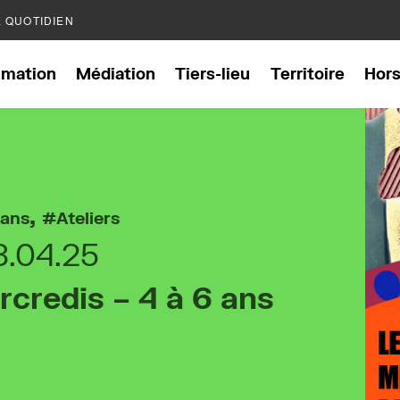
E QUOTIDIEN
mation
Médiation
Tiers-lieu
Territoire
Hor
,
 ans
Ateliers
3.04.25
rcredis – 4 à 6 ans