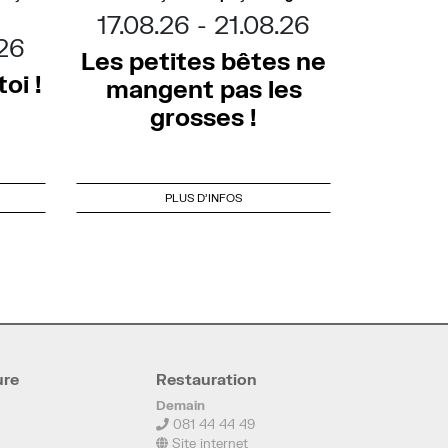
17.08.26
21.08.26
.26
Les petites bêtes ne
oi !
mangent pas les
grosses !
PLUS D'INFOS
ure
Restauration
Demain
081 44 44 49
Site internet