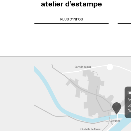
atelier d’estampe
PLUS D'INFOS
l
A
5
B