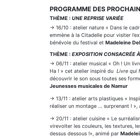
PROGRAMME DES PROCHAINE
THÈME :
UNE REPRISE VARIÉE
→ 16/10 : atelier nature « Dans le ca
emmène à la Citadelle pour visiter l’e
bénévole du festival et
Madeleine De
THÈME :
EXPOSITION CONSACRÉE 
→ 06/11 : atelier musical « Oh ! Un liv
Ha ! » cet atelier inspiré du
Livre qui 
découvrir le son sous toutes ses forme
Jeunesses musicales de Namur
→ 13/11 : atelier arts plastiques « In
réaliser un montage … surprenant ! »,
→ 20/11 : atelier cuisine « Le surréali
virevolter les couleurs, les textures,
dessus dessous !», animé par
Madelei