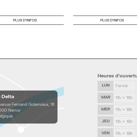
PLUS D'INFOS
PLUS D'INFOS
Heures d’ouvert
LUN
Fermé
e Delta
MAR
11h > 18h
venue Fernand Golenvaux, 18
MER
11h > 18h
000 Namur
elgique
JEU
11h > 18h
VEN
11h > 18h