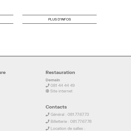
PLUS D'INFOS
ure
Restauration
Demain
081 44 44 49
Site internet
Contacts
Général : 081.77.67.73
Billetterie : 081.77.67.78
Location de salles :