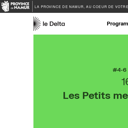
LA PROVINCE DE
NAMUR
, AU COEUR DE VOTR
Program
4-6
1
Les Petits me