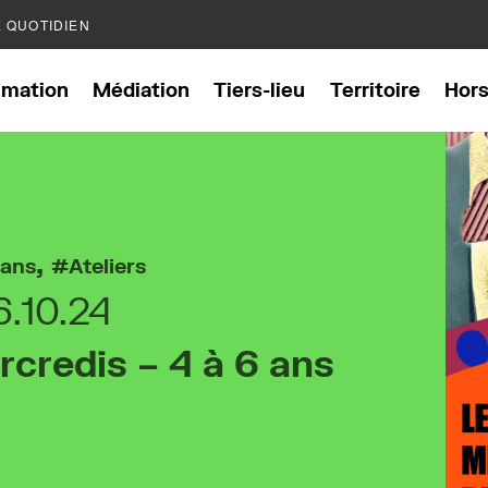
E QUOTIDIEN
mation
Médiation
Tiers-lieu
Territoire
Hor
,
 ans
Ateliers
6.10.24
rcredis – 4 à 6 ans