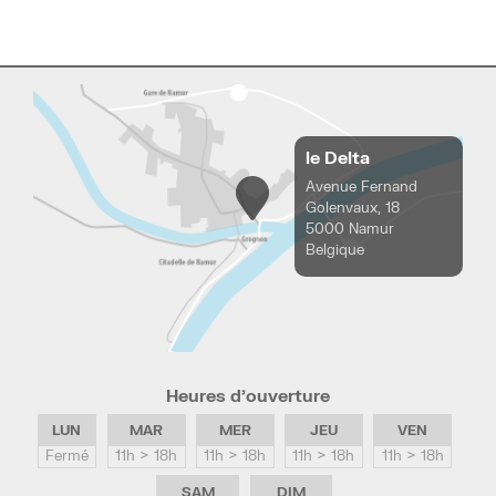
le Delta
Avenue Fernand
Golenvaux, 18
5000 Namur
Belgique
Heures d’ouverture
LUN
MAR
MER
JEU
VEN
Fermé
11h > 18h
11h > 18h
11h > 18h
11h > 18h
SAM
DIM