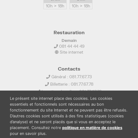
10h > 18h
10h > 18h
Restauration
Demain
081 44 44 49
Site internet
Contacts
Général : 081.77.67.73
Billetterie : 081.77.67.78
Location de salles : 081.77.67.79
Le présent site internet place des cookies. Les cookies
info@ledelta.be
essentiels et fonctionnels sont nécessaires au bon
fonctionnement du site Internet et ne peuvent pas être refusés.
D’autres cookies sont utilisés à des fins statistiques (cookies
d’analyse) et ne seront placés que si vous en acceptez le
placement. Consultez notre
politique en matière de cookies
pour en savoir plus.