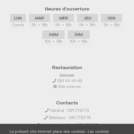
Heures d’ouverture
LUN
MAR
MER
JEU
VEN
Fermé
11h > 18h
11h > 18h
11h > 18h
11h > 18h
SAM
DIM
10h > 18h
10h > 18h
Restauration
Demain
081 44 44 49
Site internet
Contacts
Général : 081.77.67.73
Billetterie : 081.77.67.78
Location de salles : 081.77.67.79
Le présent site internet place des cookies. Les cookies
info@ledelta.be