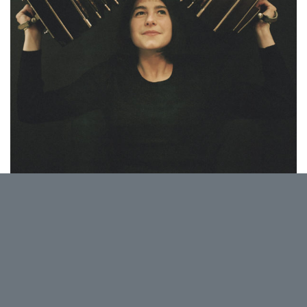
Le tango est un rêve, parfois sulfureux, Louise Jallu
est une rêveuse, déterminée aussi. La précision de
son doigté et la couleur de son phrasé en
témoignent autant que les remarquables musiciens
qu’elle a choisis pour l’accompagner. Grégoire
Letouvet au piano, Alexandre Perrot à la
contrebasse et l’étonnant Mathias Lévy au violon. Si