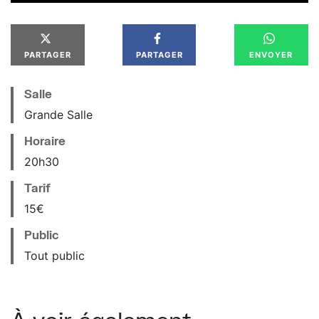
PARTAGER
PARTAGER
ENVOYER
Salle
Grande Salle
Horaire
20
h
30
Tarif
15€
Public
Tout public