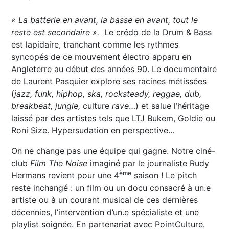
« La batterie en avant, la basse en avant, tout le
reste est secondaire ».
Le crédo de la Drum & Bass
est lapidaire, tranchant comme les rythmes
syncopés de ce mouvement électro apparu en
Angleterre au début des années 90. Le documentaire
de Laurent Pasquier explore ses racines métissées
(
jazz, funk, hiphop, ska, rocksteady, reggae, dub,
breakbeat, jungle,
culture
rave
…) et salue l’héritage
laissé par des artistes tels que LTJ Bukem, Goldie ou
Roni Size. Hypersudation en perspective…
On ne change pas une équipe qui gagne. Notre ciné-
club
Film The
Noise
imaginé par le journaliste Rudy
ème
Hermans revient pour une 4
saison ! Le pitch
reste inchangé : un film ou un docu consacré à un.e
artiste ou à un courant musical de ces dernières
décennies, l’intervention d’un.e spécialiste et une
playlist soignée. En partenariat avec PointCulture.