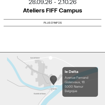
28.09.26
2.10.26
Ateliers FIFF Campus
PLUS D'INFOS
le Delta
Avenue Fernand
Golenvaux, 18
5000 Namur
Belgique