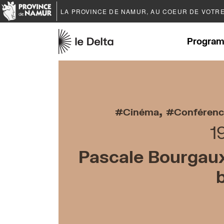
LA PROVINCE DE
NAMUR
, AU COEUR DE VOTR
Program
,
Cinéma
Conférenc
1
Pascale Bourgaux