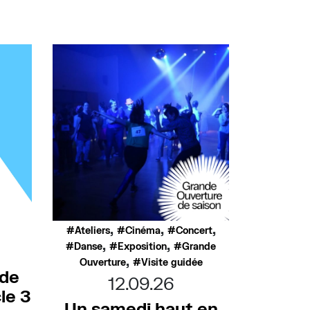
,
,
,
Ateliers
Cinéma
Concert
,
,
Danse
Exposition
Grande
,
Ouverture
Visite guidée
 de
12.09.26
le 3
Un samedi haut en