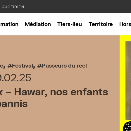
E QUOTIDIEN
mation
Médiation
Tiers-lieu
Territoire
Hor
,
,
e
Festival
Passeurs du réel
9.02.25
 – Hawar, nos enfants
bannis