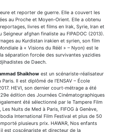
teure et reporter de guerre. Elle a couvert les
nées au Proche et Moyen-Orient. Elle a obtenu
eportages, livres et films en Irak, Syrie, Iran et
 Seigneur afghan finaliste au FIPADOC (2013).
nages au Kurdistan irakien et syrien, son film
ondiale à « Visions du Réèl » – Nyon) est le
la séparation forcée des survivantes yazidies
 djihadistes de Daech.
ammad Shaikhow
est un scénariste-réalisateur
 Paris. Il est diplômé de l’ENSAV – École
2017. HEVI, son dernier court-métrage a été
a 29e édition des Journées Cinématographiques
également été sélectionné par le Tampere Film
, Les Nuits de Med à Paris, FIFOG à Genève,
bodia International Film Festival et plus de 50
remporté plusieurs prix. HAWAR, Nos enfants
l est coscénariste et directeur de la