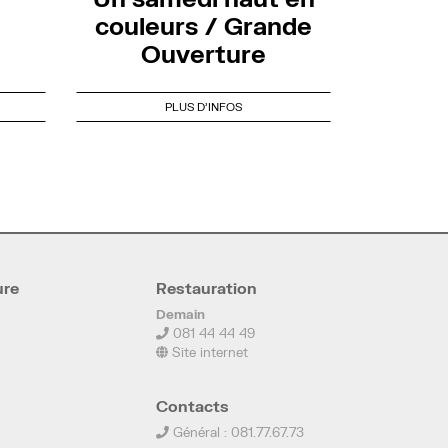
couleurs / Grande
Ouverture
PLUS D'INFOS
ure
Restauration
Demain
081 44 44 49
Site internet
Contacts
Général : 081.77.67.73