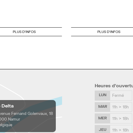
PLUS D'INFOS
PLUS D'INFOS
Heures d’ouvert
LUN
Fermé
e Delta
MAR
11h > 18h
venue Fernand Golenvaux, 18
MER
11h > 18h
000 Namur
elgique
JEU
11h > 18h