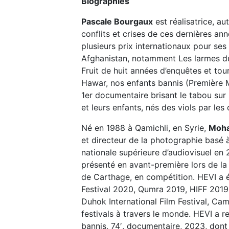
Biographies
Pascale Bourgaux
est réalisatrice, au
conflits et crises de ces dernières an
plusieurs prix internationaux pour ses r
Afghanistan, notamment Les larmes du
Fruit de huit années d’enquêtes et tour
Hawar, nos enfants bannis (Première M
1er documentaire brisant le tabou sur 
et leurs enfants, nés des viols par les
Né en 1988 à Qamichli, en Syrie,
Moh
et directeur de la photographie basé à
nationale supérieure d’audiovisuel en 
présenté en avant-première lors de l
de Carthage, en compétition. HEVI a 
Festival 2020, Qumra 2019, HIFF 2019
Duhok International Film Festival, Cam
festivals à travers le monde. HEVI a 
bannis, 74′, documentaire, 2023, dont i