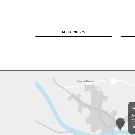
PLUS D'INFOS
l
A
5
B