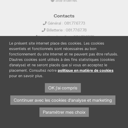
Site internet
Contacts
Général : 081.77.67.73
Billetterie : 081.77.67.78
Location de salles : 081.77.67.79
Le présent site internet place des cookies. Les cookies
info@ledelta.be
essentiels et fonctionnels sont nécessaires au bon
fonctionnement du site Internet et ne peuvent pas être refusés.
D’autres cookies sont utilisés à des fins statistiques (cookies
d’analyse) et ne seront placés que si vous en acceptez le
placement. Consultez notre
politique en matière de cookies
pour en savoir plus.
PUBLICATIONS
LOCATION DE SALLES
PRESSE
BOUTIQUE
FONDS THIRIONET
OK j'ai compris
Continuer avec les cookies d'analyse et marketing
Paramétrer mes choix
Protection des données et cookies
Mentions légales
© Province de Namur. Tous droits réservés.