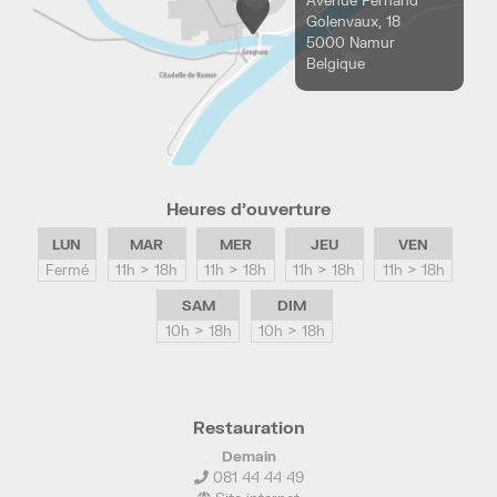
Golenvaux, 18
5000 Namur
Belgique
Heures d’ouverture
LUN
MAR
MER
JEU
VEN
Fermé
11h > 18h
11h > 18h
11h > 18h
11h > 18h
SAM
DIM
10h > 18h
10h > 18h
Restauration
Demain
081 44 44 49