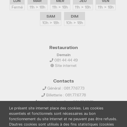
LUN
MAR
MER
JEU
VEN
Fermé
11h > 18h
11h > 18h
11h > 18h
11h > 18h
SAM
DIM
10h > 18h
10h > 18h
Restauration
Demain
081 44 44 49
Site internet
Contacts
Général : 081.77.67.73
Billetterie : 081.77.67.78
Location de salles : 081.77.67.79
Le présent site internet place des cookies. Les cookies
info@ledelta.be
essentiels et fonctionnels sont nécessaires au bon
fonctionnement du site Internet et ne peuvent pas être refusés.
D’autres cookies sont utilisés à des fins statistiques (cookies