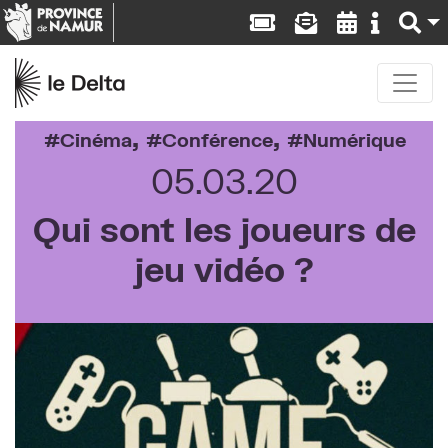
,
,
Cinéma
Conférence
Numérique
05.03.20
Qui sont les joueurs de
jeu vidéo ?