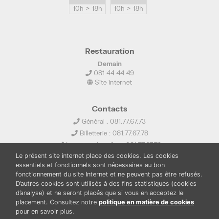
10h > 18h
10h > 18h
Restauration
Demain
081 44 44 49
Site internet
Contacts
Général : 081.77.67.73
Billetterie : 081.77.67.78
Location de salles : 081.77.67.79
Le présent site internet place des cookies. Les cookies
info@ledelta.be
essentiels et fonctionnels sont nécessaires au bon
fonctionnement du site Internet et ne peuvent pas être refusés.
D’autres cookies sont utilisés à des fins statistiques (cookies
d’analyse) et ne seront placés que si vous en acceptez le
placement. Consultez notre
politique en matière de cookies
pour en savoir plus.