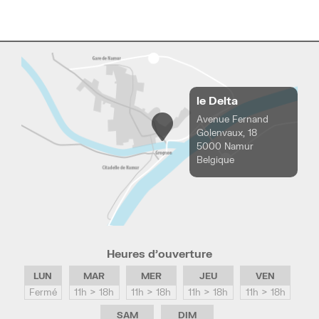
le Delta
Avenue Fernand
Golenvaux, 18
5000 Namur
Belgique
Heures d’ouverture
LUN
MAR
MER
JEU
VEN
Fermé
11h > 18h
11h > 18h
11h > 18h
11h > 18h
SAM
DIM