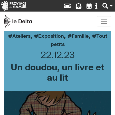
,
,
,
Ateliers
Exposition
Famille
Tout
petits
22.12.23
Un doudou, un livre et
au lit