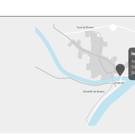
l
A
5
B