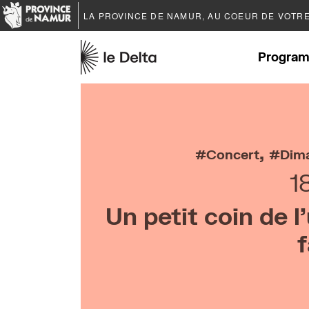
LA PROVINCE DE
NAMUR
, AU COEUR DE VOTR
Program
,
Concert
Dima
1
Un petit coin de 
f