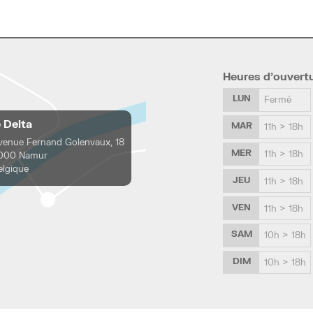
Heures d’ouvert
LUN
Fermé
e Delta
MAR
11h > 18h
venue Fernand Golenvaux, 18
MER
11h > 18h
000 Namur
elgique
JEU
11h > 18h
VEN
11h > 18h
SAM
10h > 18h
DIM
10h > 18h