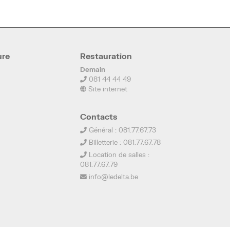
ure
Restauration
Demain
081 44 44 49
Site internet
Contacts
Général : 081.77.67.73
Billetterie : 081.77.67.78
Location de salles :
081.77.67.79
info@ledelta.be