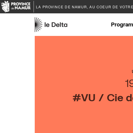
LA PROVINCE DE
NAMUR
, AU COEUR DE VOTR
Program
1
#VU / Cie 