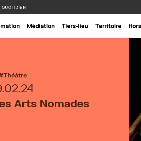
E QUOTIDIEN
mation
Médiation
Tiers-lieu
Territoire
Hor
Théâtre
9.02.24
des Arts Nomades