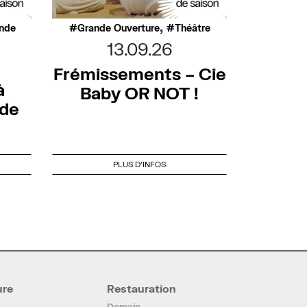
,
nde
Grande Ouverture
Théâtre
13.09.26
Frémissements – Cie
à
Baby OR NOT !
nde
PLUS D'INFOS
ure
Restauration
Demain