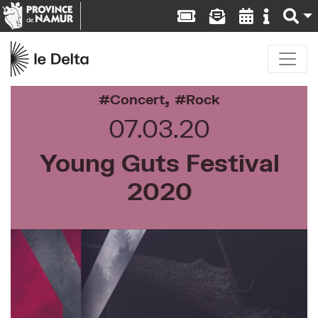
,
Concert
Rock
07.03.20
Young Guts Festival
2020