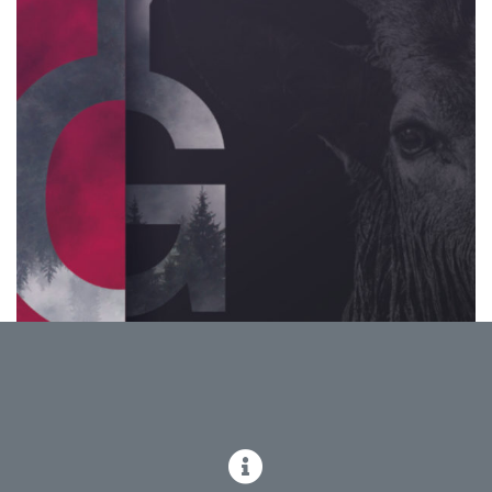
Le Young Guts Festival revient pour sa septième
édition dans le fabuleux cadre du Delta à Namur!
MUTINY ON THE BOUNTY
DOWN TO INSANITY