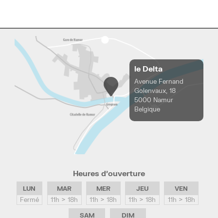
le Delta
Avenue Fernand
Golenvaux, 18
5000 Namur
Belgique
Heures d’ouverture
LUN
MAR
MER
JEU
VEN
Fermé
11h > 18h
11h > 18h
11h > 18h
11h > 18h
SAM
DIM