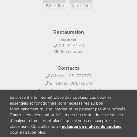
10h > 18h
10h > 18h
Restauration
Demain
081 44 44 49
Site internet
Contacts
Général : 081.77.67.73
Billetterie : 081.77.67.78
Location de salles : 081.77.67.79
Le présent site internet place des cookies. Les cookies
info@ledelta.be
essentiels et fonctionnels sont nécessaires au bon
fonctionnement du site Internet et ne peuvent pas être refusés.
D’autres cookies sont utilisés à des fins statistiques (cookies
d’analyse) et ne seront placés que si vous en acceptez le
placement. Consultez notre
politique en matière de cookies
pour en savoir plus.