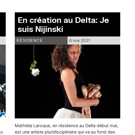
En création au Delta: Je
suis Nijinski
RÉSIDENCE
6 mai 2021
s
Mathilde Laroque, en résidence au Delta début mai,
au
est une artiste pluridisciplinaire qui va au fond des