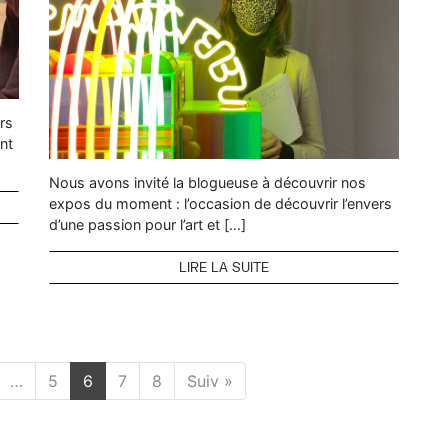
rs
nt
Nous avons invité la blogueuse à découvrir nos
expos du moment : l’occasion de découvrir l’envers
d’une passion pour l’art et […]
LIRE LA SUITE
…
5
6
7
8
Suiv »