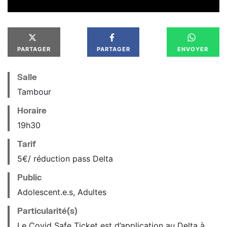
PARTAGER
PARTAGER
ENVOYER
Salle
Tambour
Horaire
19
h
30
Tarif
5€/ réduction pass Delta
Public
Adolescent.e.s, Adultes
Particularité(s)
Le Covid Safe Ticket est d’application au Delta à