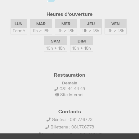
Heures d’ouverture
LUN
MAR
MER
JEU
VEN
Fermé
11h > 18h
11h > 18h
11h > 18h
11h > 18h
SAM
DIM
10h > 18h
10h > 18h
Restauration
Demain
081 44 44 49
Site internet
Contacts
Général : 081.77.67.73
Billetterie : 081.77.67.78
Location de salles : 081.77.67.79