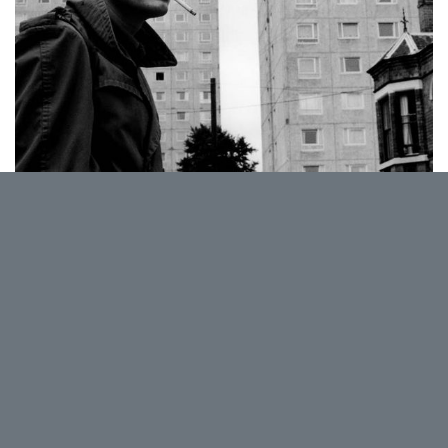
Come on, Film the Noise
Le (presque) nouveau Movie/Music club de
PointCulture et du Delta!
Le pitch :
Un film ou un docu sur un groupe ou un courant
musical
Une discussion entre fans
Un after DJ set pour prolonger la thématique et la
soirée
Un bar