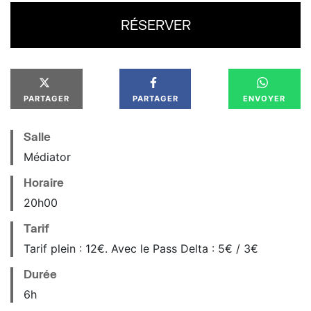
RÉSERVER
PARTAGER
PARTAGER
ENVOYER
Salle
Médiator
Horaire
20
h
00
Tarif
Tarif plein : 12€. Avec le Pass Delta : 5€ / 3€
Durée
6h