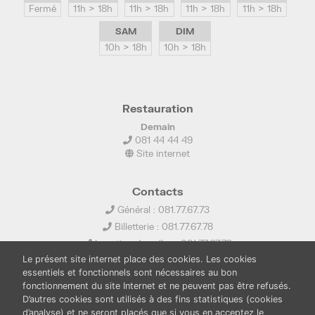
Fermé
11h > 18h
11h > 18h
11h > 18h
11h > 18h
SAM
DIM
10h > 18h
10h > 18h
Restauration
Demain
081 44 44 49
Site internet
Contacts
Général : 081.77.67.73
Billetterie : 081.77.67.78
Location de salles : 081.77.67.79
Le présent site internet place des cookies. Les cookies
info@ledelta.be
essentiels et fonctionnels sont nécessaires au bon
fonctionnement du site Internet et ne peuvent pas être refusés.
D’autres cookies sont utilisés à des fins statistiques (cookies
d’analyse) et ne seront placés que si vous en acceptez le