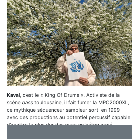
Kaval
, c’est le « King Of Drums ». Activiste de la
scène
bass
toulousaine, il fait fumer la MPC2000XL,
ce mythique séquenceur sampleur sorti en 1999
avec des productions au potentiel percussif capable
d’abattre le plus dur des murs en béton armé.