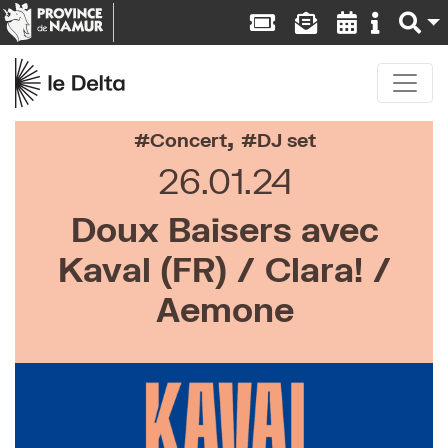
,
Concert
DJ set
26.01.24
Doux Baisers avec
Kaval (FR) / Clara! /
Aemone