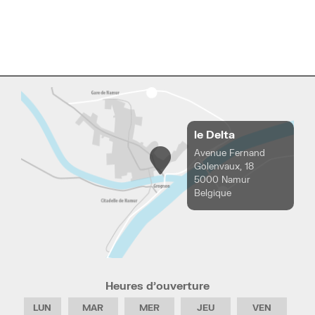
le Delta
Avenue Fernand
Golenvaux, 18
5000 Namur
Belgique
Heures d’ouverture
LUN
MAR
MER
JEU
VEN