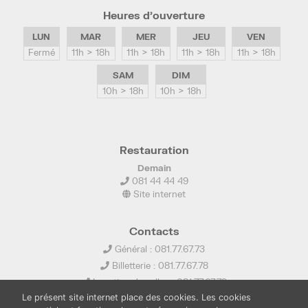
Heures d’ouverture
LUN
MAR
MER
JEU
VEN
Fermé
11h > 18h
11h > 18h
11h > 18h
11h > 18h
SAM
DIM
10h > 18h
10h > 18h
Restauration
Demain
081 44 44 49
Site internet
Contacts
Général : 081.77.67.73
Billetterie : 081.77.67.78
Location de salles : 081.77.67.79
Le présent site internet place des cookies. Les cookies
info@ledelta.be