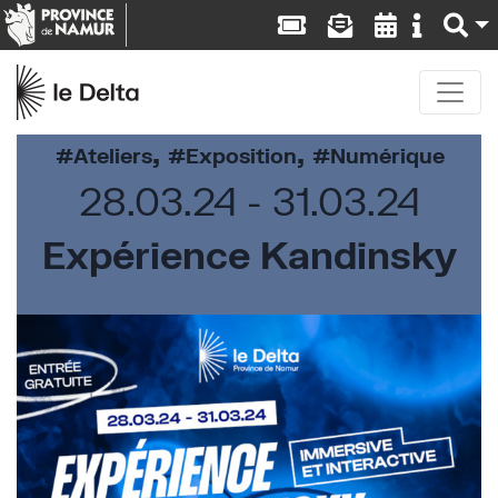
,
,
Ateliers
Exposition
Numérique
28.03.24
31.03.24
Expérience Kandinsky