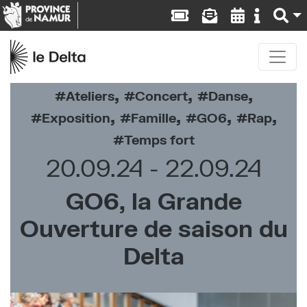
,
,
,
Ateliers
Concert
Danse
,
,
,
,
Exposition
Famille
GO6
Rap
Temps fort
20.09.24
22.09.24
GO6, la Grande
Ouverture de saison du
Delta