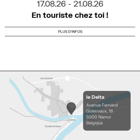
17.08.26
21.08.26
En touriste chez toi !
PLUS D'INFOS
le Delta
Avenue Fernand
Golenvaux, 18
5000 Namur
Belgique