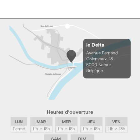
le Delta
Avenue Fernand
Golenvaux, 18
5000 Namur
Belgique
Heures d’ouverture
LUN
MAR
MER
JEU
VEN
Fermé
11h > 18h
11h > 18h
11h > 18h
11h > 18h
SAM
DIM