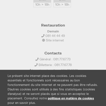
10h > 18h
10h > 18h
Restauration
Demain
081 44 44 49
Site internet
Contacts
Général : 081.77.67.73
Billetterie : 081.77.67.78
Location de salles : 081.77.67.79
Le présent site internet place des cookies. Les cookies
info@ledelta.be
essentiels et fonctionnels sont nécessaires au bon
fonctionnement du site Internet et ne peuvent pas être refusés.
D’autres cookies sont utilisés à des fins statistiques (cookies
d’analyse) et ne seront placés que si vous en acceptez le
placement. Consultez notre
politique en matière de cookies
pour en savoir plus.