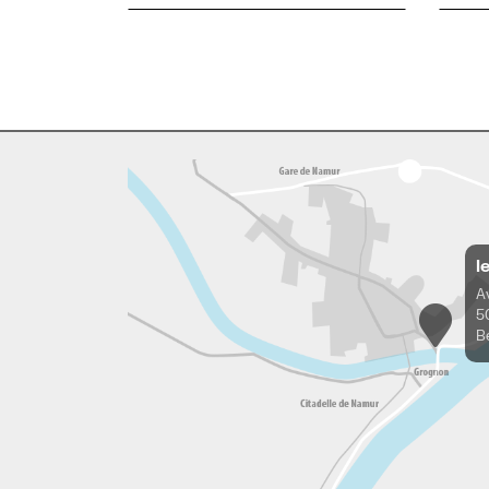
l
A
5
B