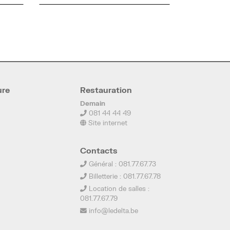
ure
Restauration
Demain
081 44 44 49
Site internet
Contacts
Général : 081.77.67.73
Billetterie : 081.77.67.78
Location de salles :
081.77.67.79
info@ledelta.be