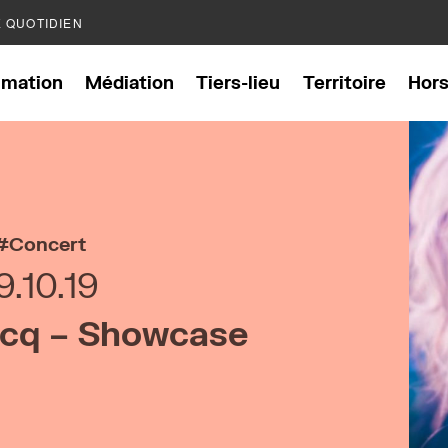
E QUOTIDIEN
mation
Médiation
Tiers-lieu
Territoire
Hor
Concert
9.10.19
rcq – Showcase