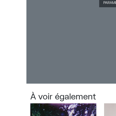
De nouvelles chansons comme « Presqu
PARAM
d’une jeune fille de la fin du 19ème si
hommages à la figure de l’adolescente
établi, résonnent on ne peut plus au
phénomène « Me too ».
Pour son quatrième album, la chanteu
les seventies, s’est entourée cette fois
composition, aux arrangements et à la
belge Alice Vande Voorde (Valko, Kùz
(Roscoe, MLCD), de Laurent Mathoux à 
mixage.
À voir également