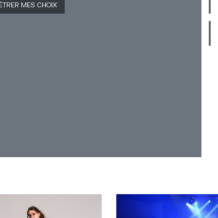
e une Femme », inspirée du journal intime
ÉTRER MES CHOIX
ècle ou encore « Partie » et « Antigone »,
 toute puissante qui ose s’opposer à l’ordre
 cœur de cette année 2018 marquée par le
se et comédienne belge, née à Bruxelles dans
 de la jeune génération en s’alliant à la
 réalisation d’une équipe composée de la
ylarsen) et du français Emmanuel Delcourt
l’enregistrement et du lillois Remy Deliers au