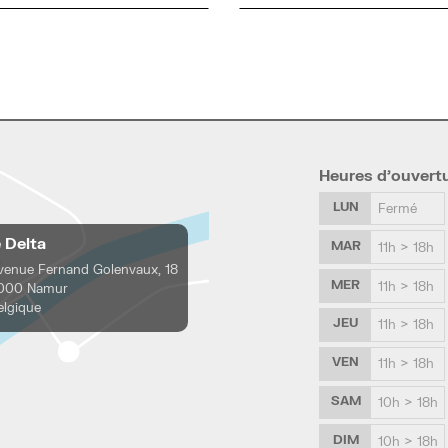
Heures d’ouvert
LUN
Fermé
e Delta
MAR
11h > 18h
venue Fernand Golenvaux, 18
MER
11h > 18h
000 Namur
elgique
JEU
11h > 18h
VEN
11h > 18h
SAM
10h > 18h
DIM
10h > 18h