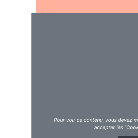
Un concert intimiste au Delta, suivi d’
saison de showcase de Point Culture.
Auteure depuis toujours, compositrice
Karin Clercq revient avec « La boîte 
chanson française et pop !
Karin Clercq. Celle qui chante avec for
des années 2000 revient avec « La bo
Musicalement ambitieux avec des nuanc
Pour voir ce contenu, vous devez me
aime nous promener, Karin Cl ercq ap
accepter les "Cook
s’annonce intemporel, parfois romanti