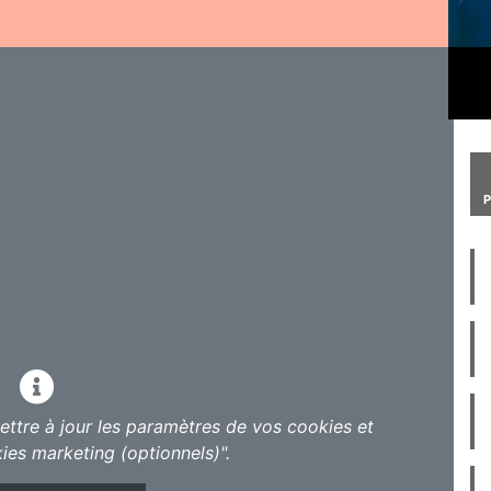
un verre de l’amitié pour le lancement de la
 de plus en plus et interprète comme jamais,
de Pandore », déjà son quatrième album. Entre
ce la liberté et le désir féminin depuis le début
ite de Pandore », déjà son quatrième album.
es qui montrent l’étendue du registre où elle
ttre à jour les paramètres de vos cookies et
porte un sens de la mélodie dans un album qui
ies marketing (optionnels)".
que, parfois sombre, mais toujours optimiste.