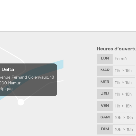
Heures d’ouvert
LUN
Fermé
e Delta
MAR
11h > 18h
venue Fernand Golenvaux, 18
MER
11h > 18h
000 Namur
elgique
JEU
11h > 18h
VEN
11h > 18h
SAM
10h > 18h
DIM
10h > 18h