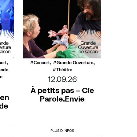
,
,
,
ert
Concert
Grande Ouverture
ande
Théâtre
ée
12.09.26
À petits pas – Cie
 en
Parole.Envie
nde
PLUS D'INFOS