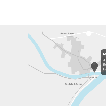
l
A
5
B