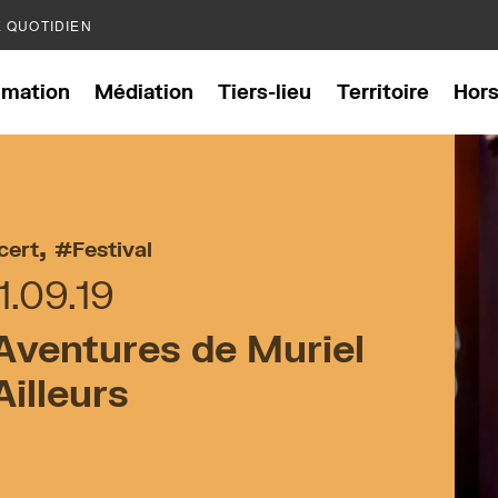
E QUOTIDIEN
mation
Médiation
Tiers-lieu
Territoire
Hor
,
cert
Festival
1.09.19
Aventures de Muriel
Ailleurs