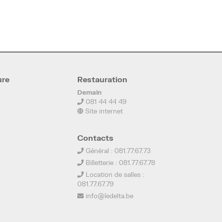
ure
Restauration
Demain
081 44 44 49
Site internet
Contacts
Général : 081.77.67.73
Billetterie : 081.77.67.78
Location de salles :
081.77.67.79
info@ledelta.be