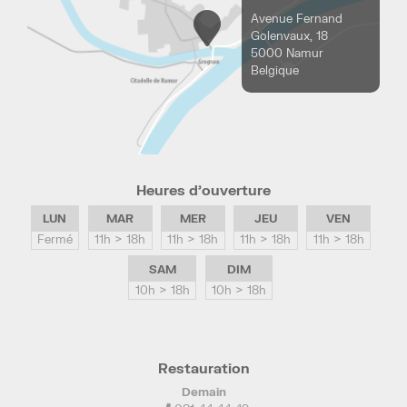
Avenue Fernand
Golenvaux, 18
5000 Namur
Belgique
Heures d’ouverture
LUN
MAR
MER
JEU
VEN
Fermé
11h > 18h
11h > 18h
11h > 18h
11h > 18h
SAM
DIM
10h > 18h
10h > 18h
Restauration
Demain