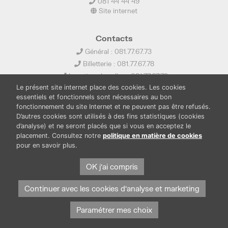
081 44 44 49
Site internet
Contacts
Général : 081.77.67.73
Billetterie : 081.77.67.78
Location de salles : 081.77.67.79
Le présent site internet place des cookies. Les cookies
info@ledelta.be
essentiels et fonctionnels sont nécessaires au bon
fonctionnement du site Internet et ne peuvent pas être refusés.
D’autres cookies sont utilisés à des fins statistiques (cookies
d’analyse) et ne seront placés que si vous en acceptez le
placement. Consultez notre
politique en matière de cookies
pour en savoir plus.
PUBLICATIONS
LOCATION DE SALLES
OK j'ai compris
PRESSE
BOUTIQUE
FONDS THIRIONET
Continuer avec les cookies d'analyse et marketing
Paramétrer mes choix
Protection des données et cookies
Mentions légales
© Province de Namur. Tous droits réservés.