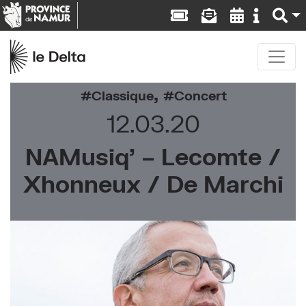
,
Classique
Concert
12.03.20
NAMusiq’ – Lecomte /
Xhonneux / De Marchi