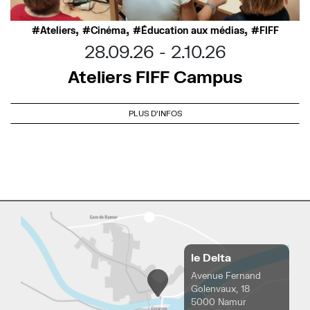
,
,
,
Ateliers
Cinéma
Éducation aux médias
FIFF
28.09.26
2.10.26
Ateliers FIFF Campus
PLUS D'INFOS
le Delta
Avenue Fernand
Golenvaux, 18
5000 Namur