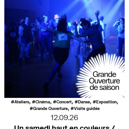
,
,
,
,
,
Ateliers
Cinéma
Concert
Danse
Exposition
,
Grande Ouverture
Visite guidée
12.09.26
Un samedi haut en couleurs /