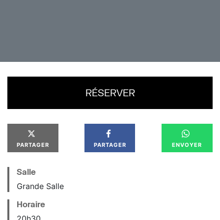
Assistant : Jose W. Junior
En partenariat avec o grupo Pé No Chão (Recife,
Brésil)
RÉSERVER
PARTAGER
PARTAGER
ENVOYER
Salle
Grande Salle
Horaire
20
h
30