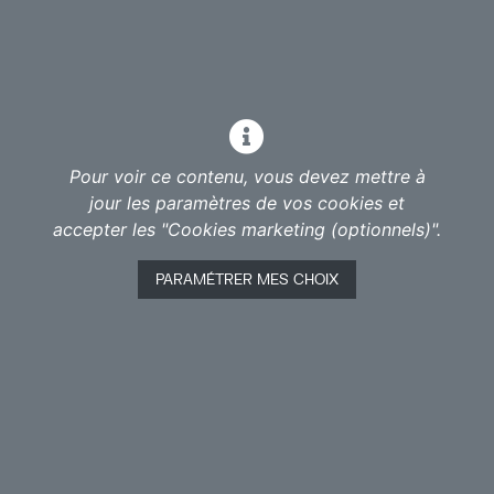
démons qui reviennent.
Pour voir ce contenu, vous devez mettre à
jour les paramètres de vos cookies et
accepter les "Cookies marketing (optionnels)".
PARAMÉTRER MES CHOIX
Cinquième spectacle en tournée Europe réalisé par
Laurent Poncelet avec des jeunes artistes des
favelas de Recife au Brésil en partenariat avec
o grupo Pé No Chão
.
Mise en scène et dramaturgie : Laurent Poncelet