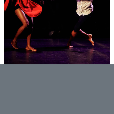
Peuples des favelas, indigènes, noirs,
femmes, homosexuels,… de l’autre côté du mur.
Celui de la relégation, de la violence, de l’injustice,
hier comme aujourd’hui. 20 ans de dictature, des
souvenirs qui s’effacent. Et 40 ans après, les mêmes