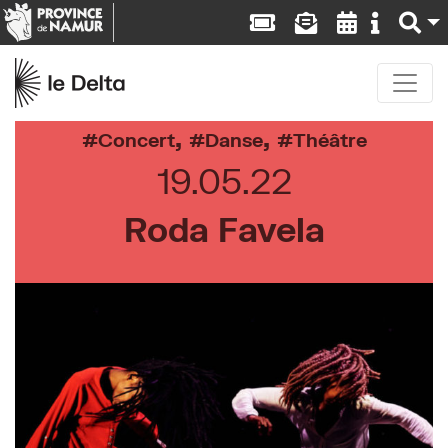
,
,
Concert
Danse
Théâtre
19.05.22
Roda Favela