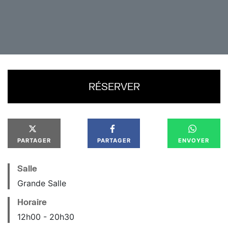
Millennium Actress est un kaléidoscope narratif
hypnotique. Un chef-d’œuvre d’animation méconnu
enfin sur les écrans en Occident.
RÉSERVER
PARTAGER
PARTAGER
ENVOYER
Salle
Grande Salle
Horaire
12
h
00
20
h
30