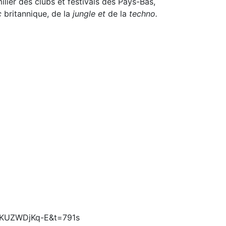
milier des clubs et festivals des Pays-Bas,
c
britannique, de la
jungle et
de la
techno.
GKUZWDjKq-E&t=791s