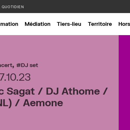
E QUOTIDIEN
mation
Médiation
Tiers-lieu
Territoire
Hor
,
cert
DJ set
7.10.23
c Sagat / DJ Athome /
(NL) / Aemone