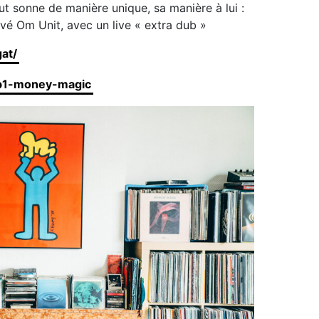
t sonne de manière unique, sa manière à lui :
evé Om Unit, avec un live « extra dub »
at/
/b1-money-magic