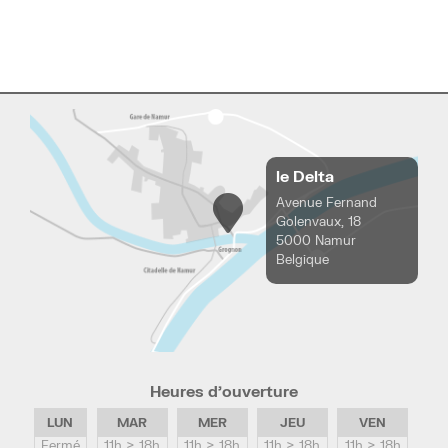
le Delta
Avenue Fernand
Golenvaux, 18
5000 Namur
Belgique
Heures d’ouverture
LUN
MAR
MER
JEU
VEN
Fermé
11h > 18h
11h > 18h
11h > 18h
11h > 18h