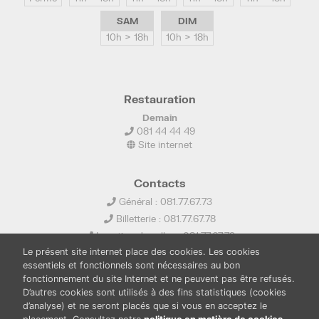
SAM
DIM
10h > 18h
10h > 18h
Restauration
Demain
081 44 44 49
Site internet
Contacts
Général : 081.77.67.73
Billetterie : 081.77.67.78
Location de salles : 081.77.67.79
Le présent site internet place des cookies. Les cookies
info@ledelta.be
essentiels et fonctionnels sont nécessaires au bon
fonctionnement du site Internet et ne peuvent pas être refusés.
D’autres cookies sont utilisés à des fins statistiques (cookies
d’analyse) et ne seront placés que si vous en acceptez le