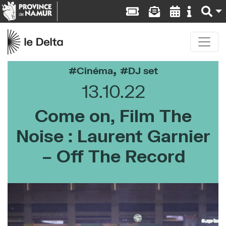
,
Cinéma
DJ set
13.10.22
Come on, Film The
Noise : Laurent Garnier
– Off The Record