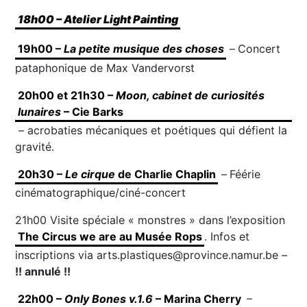
18h00 – Atelier Light Painting
19h00 –
La petite musique des choses
–
Concert
pataphonique de Max Vandervorst
20h00 et 21h30 –
Moon, cabinet de curiosités
lunaires
– Cie Barks
– acrobaties mécaniques et poétiques qui défient la
gravité.
20h30 –
Le cirque
de Charlie Chaplin
–
Féérie
cinématographique/ciné-concert
21h00 Visite spéciale « monstres » dans l’exposition
The Circus we are au Musée Rops
. Infos et
inscriptions via arts.plastiques@province.namur.be –
!! annulé !!
22h00 –
Only Bones v.1.6
– Marina Cherry
–