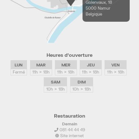
Golenvaux, 18
5000 Namur
Belgique
Heures d’ouverture
LUN
MAR
MER
JEU
VEN
Fermé
11h > 18h
11h > 18h
11h > 18h
11h > 18h
SAM
DIM
10h > 18h
10h > 18h
Restauration
Demain
081 44 44 49
Site internet